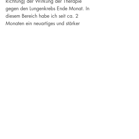
Richtung) der Wirkung der Therapie 
gegen den Lungenkrebs Ende Monat. In 
diesem Bereich habe ich seit ca. 2 
Monaten ein neuartiges und stärker 
personalisiertes Medikament im Einsatz. 
Dieses wird bei Patienten eingesetzt 
deren
 Krebs durch ein verändertes RET-
Gen gekennzeichnet ist. 
Aktuelle Beiträge
Alle ansehen